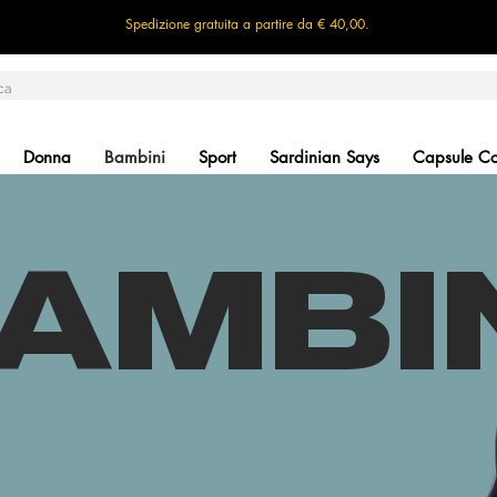
Spedizione gratuita a partire da € 40,00.
Donna
Bambini
Sport
Sardinian Says
Capsule Col
AMBI