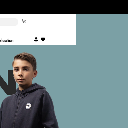
lection
NI