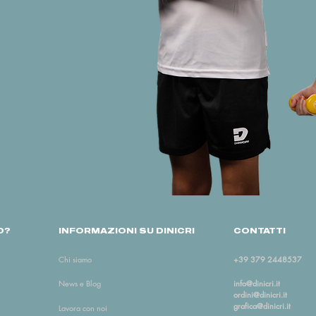
O?
INFORMAZIONI SU DINICRI
CONTATTI
+39
379 2448537
Chi siamo
info@dinicri.it
News e Blog
ordini@dinicri.it
grafica@dinicri.it
Lavora con noi