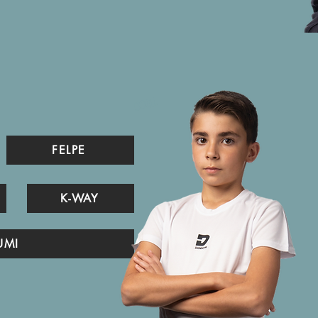
COOL
FELPE
K-WAY
UMI