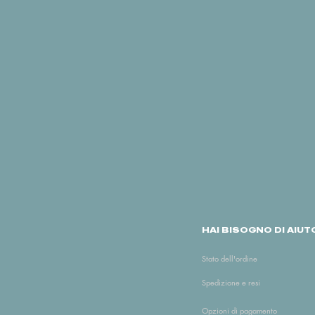
HAI BISOGNO DI AIUT
Stato dell'ordine
Spedizione e resi
Opzioni di pagamento