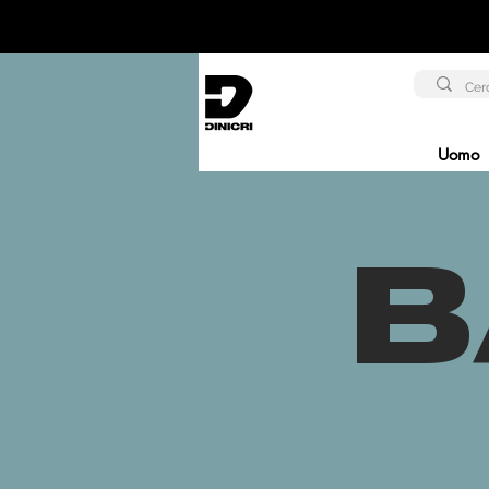
Uomo
B