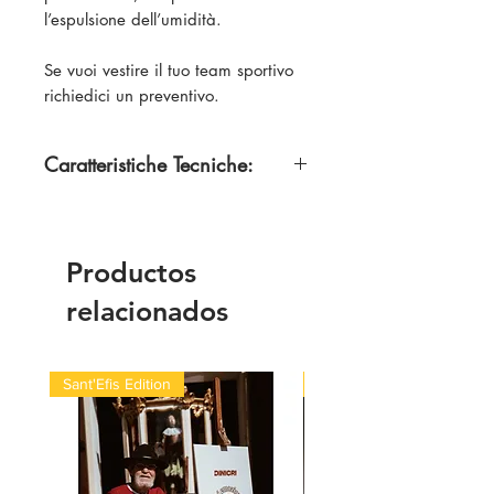
l’espulsione dell’umidità.
Se vuoi vestire il tuo team sportivo
richiedici un preventivo.
Caratteristiche Tecniche:
100% Poliestere
Productos
relacionados
Sant'Efis Edition
Quick Med Edition