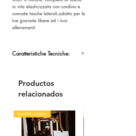
in vita elasticizzata con cordino e
comode tasche laterali,adatto per le
tue giornate libere ed i tuoi
allenamenti.
Caratteristiche Tecniche:
100% Cotone ( Nero e BluNavy)
85% Cotone 15% Viscosa
(Grigio)
Productos
relacionados
Sant'Efis Edition
Quick Med Edition