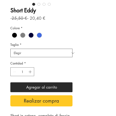
Short Eddy
Precio
Precio
 25,50 € 
20,40 €
de
oferta
Colore
*
Taglia
*
Cantidad
*
Agregar al carrito
Realizar compra
Short in cotone, completo di fascia