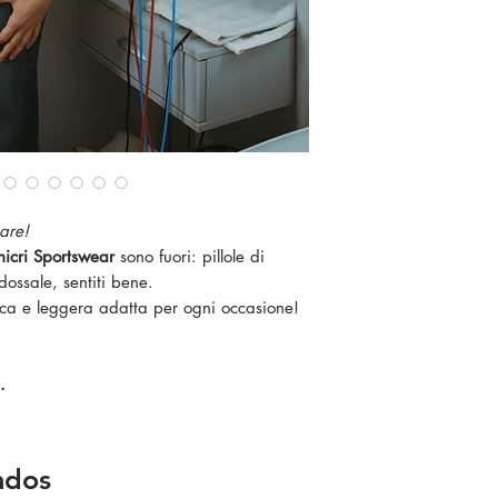
sare!
icri Sportswear
sono fuori: pillole di
Indossale, sentiti bene.
resca e leggera adatta per ogni occasione!
.
ados