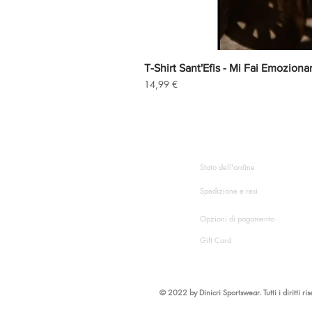
T-Shirt Sant'Efis - Mi Fai Emoziona
Precio
14,99 €
HAI BISOGNO DI AIUT
Stato dell'ordine
Spedizione e resi
Opzioni di pagamento
Gift Card
©
2022 by Dinicri Sportswear. Tutti i diritti ris