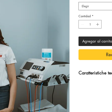
Elegir
Cantidad
*
Agregar al carrito
Re
Caratteristiche t
100 % Cotone