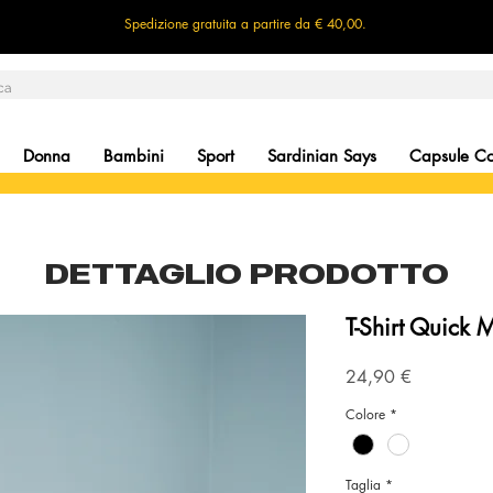
Spedizione gratuita a partire da € 40,00.
Donna
Bambini
Sport
Sardinian Says
Capsule Col
DETTAGLIO PRODOTTO
T-Shirt Quick 
Precio
24,90 €
Colore
*
Taglia
*