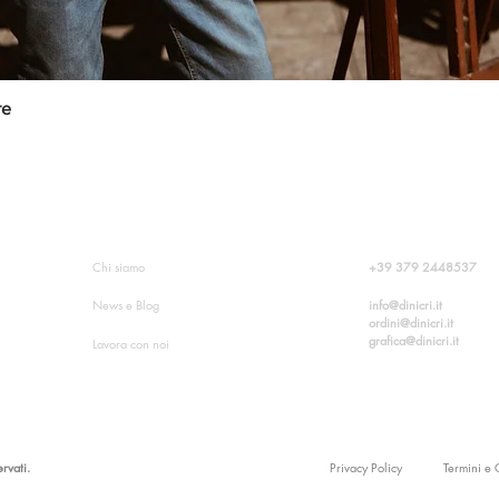
re
Vista rápida
O?
INFORMAZIONI SU DINICRI
CONTATTI
+39
379 2448537
Chi siamo
info@dinicri.it
News e Blog
ordini@dinicri.it
grafica@dinicri.it
Lavora con noi
ervati.
Privacy Policy
Termini e 