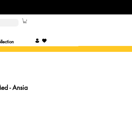
lection
Med - Ansia