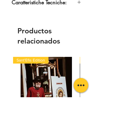
Caratteristiche Tecniche:
100% Cotone
Productos
relacionados
Sant'Efis Edition
Quick Med Edition