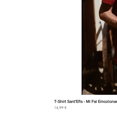
T-Shirt Sant'Efis - Mi Fai Emoziona
Precio
14,99 €