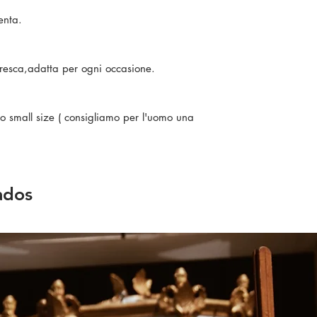
senta.
e fresca,adatta per ogni occasione.
ono small size ( consigliamo per l'uomo una
ados