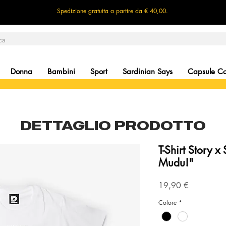
Spedizione gratuita a partire da € 40,00.
Donna
Bambini
Sport
Sardinian Says
Capsule Col
DETTAGLIO PRODOTTO
T-Shirt Story x
Mudu!"
Precio
19,90 €
Colore
*