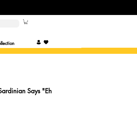
lection
 Sardinian Says "Eh