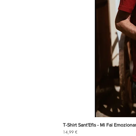
T-Shirt Sant'Efis - Mi Fai Emoziona
Precio
14,99 €