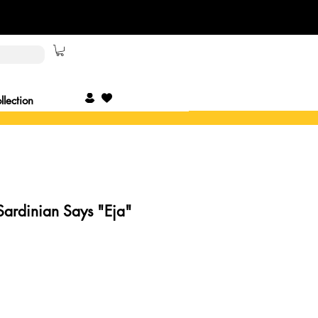
lection
 Sardinian Says "Eja"