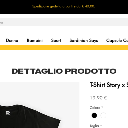
Spedizione gratuita a partire da € 40,00.
Donna
Bambini
Sport
Sardinian Says
Capsule Col
DETTAGLIO PRODOTTO
T-Shirt Story x
Precio
19,90 €
Colore
*
Taglia
*