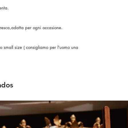
senta.
e fresca,adatta per ogni occasione.
ono small size ( consigliamo per l'uomo una
ados