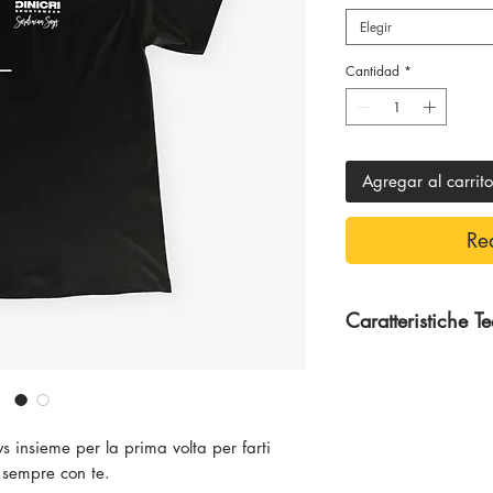
Elegir
Cantidad
*
Agregar al carrito
Re
Caratteristiche T
100% Cotone
s insieme per la prima volta per farti
 sempre con te.