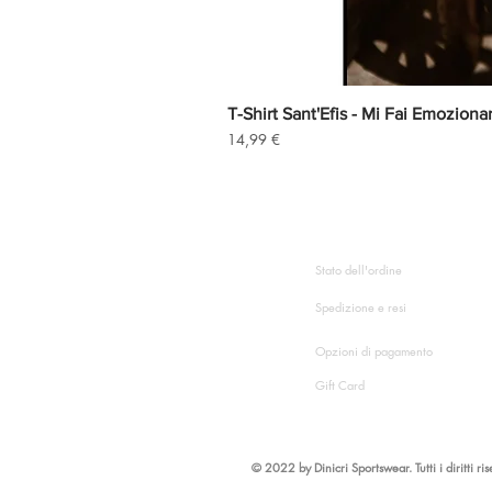
T-Shirt Sant'Efis - Mi Fai Emoziona
Precio
14,99 €
HAI BISOGNO DI AIUT
Stato dell'ordine
Spedizione e resi
Opzioni di pagamento
Gift Card
©
2022 by Dinicri Sportswear. Tutti i diritti ris