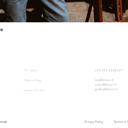
re
Vista rápida
O?
INFORMAZIONI SU DINICRI
CONTATTI
+39
379 2448537
Chi siamo
info@dinicri.it
News e Blog
ordini@dinicri.it
grafica@dinicri.it
Lavora con noi
ervati.
Privacy Policy
Termini e 