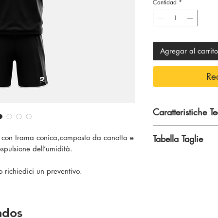
Cantidad
*
Agregar al carrito
Re
Caratteristiche T
100% Poliestere
e con trama conica,composto da canotta e
Tabella Taglie
’espulsione dell’umidità.
Prova Taglia
o richiedici un preventivo.
S
M
ados