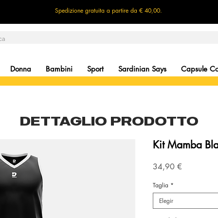
Spedizione gratuita a partire da € 40,00.
Donna
Bambini
Sport
Sardinian Says
Capsule Col
DETTAGLIO PRODOTTO
Kit Mamba Bl
Precio
34,90 €
Taglia
*
Elegir