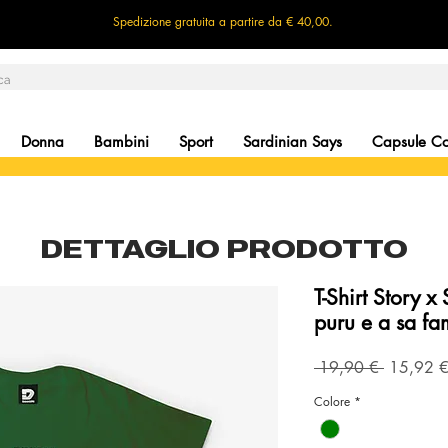
Spedizione gratuita a partire da € 40,00.
Donna
Bambini
Sport
Sardinian Says
Capsule Col
DETTAGLIO PRODOTTO
T-Shirt Story x
puru e a sa fa
Precio
 19,90 € 
15,92 
Colore
*