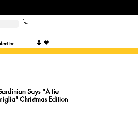
lection
 Sardinian Says "A tie
miglia" Christmas Edition
Precio
€
de
oferta