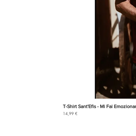
T-Shirt Sant'Efis - Mi Fai Emoziona
Precio
14,99 €