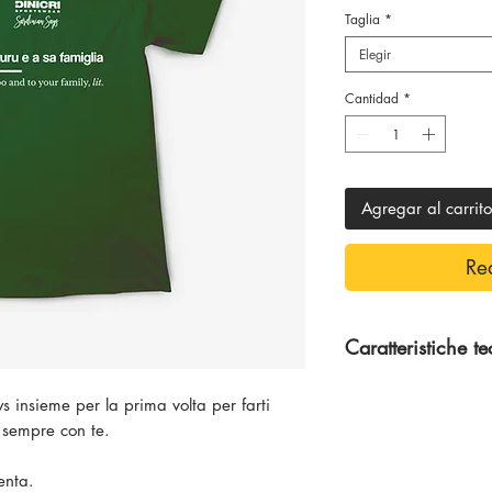
Taglia
*
Elegir
Cantidad
*
Agregar al carrito
Re
Caratteristiche t
100% Cotone
s insieme per la prima volta per farti
 sempre con te.
senta.