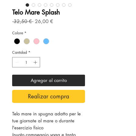
Telo Mare Splash
Precio
Precio
 32,50 € 
26,00 €
de
oferta
Colore
*
Cantidad
*
Agregar al carrito
Realizar compra
Telo mare in spugna adatto per le
tue giornate al mare o durante
l'esercizio fisico
(nuoto,campeggio,yoga e tanto